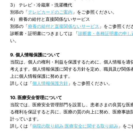
3） テレビ・冷蔵庫・洗濯機代
別添の「
テレビカードのご案内
」をご参照ください。
4） 療養の給付と直接関係ないサービス
別添の「
療養の給付と直接関係ないサービス
」をご参照くだ
診断書・証明書につきましては 「
診断書・各種証明書の申し
い。
9. 個人情報保護について
当院は、個人の権利・利益を保護するために、個人情報を適
考えます。個人情報保護に関する方針を定め、職員及び関係
上に個人情報保護に努めます。
詳しくは「
個人情報保護方針
」をご参照ください。
10. 医療安全管理について
当院では、医療安全管理部門を設置し、患者さまの良質な医
る権利を保証すると共に、医療の質の向上に努め、医療事故
計っています。
詳しくは「
病院の取り組み 医療安全に関する取り組み
」をご