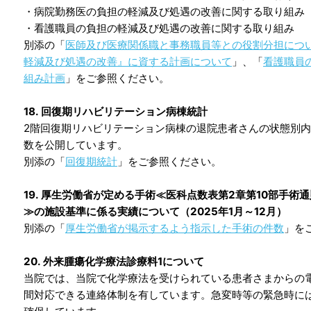
・病院勤務医の負担の軽減及び処遇の改善に関する取り組み
・看護職員の負担の軽減及び処遇の改善に関する取り組み
別添の「
医師及び医療関係職と事務職員等との役割分担につ
軽減及び処遇の改善』に資する計画について
」、「
看護職員
組み計画
」をご参照ください。
18. 回復期リハビリテーション病棟統計
2階回復期リハビリテーション病棟の退院患者さんの状態別
数を公開しています。
別添の「
回復期統計
」
をご参照ください。
19. 厚生労働省が定める手術≪医科点数表第2章第10部手術
≫の施設基準に係る実績について（2025年1月～12月）
別添の「
厚生労働省が掲示するよう指示した手術の件数
」を
20. 外来腫瘍化学療法診療料1について
当院では、当院で化学療法を受けられている患者さまからの電
間対応できる連絡体制を有しています。急変時等の緊急時に