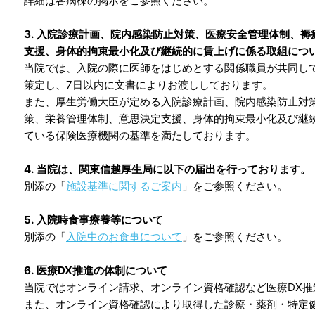
詳細は各病棟の掲示をご参照ください。
3. 入院診療計画、院内感染防止対策、医療安全管理体制、
支援、身体的拘束最小化及び継続的に賃上げに係る取組につ
当院では、入院の際に医師をはじめとする関係職員が共同し
策定し、7日以内に文書によりお渡ししております。
また、厚生労働大臣が定める入院診療計画、院内感染防止対
策、栄養管理体制、意思決定支援、身体的拘束最小化及び継
ている保険医療機関の基準を満たしております。
4. 当院は、関東信越厚生局に以下の届出を行っております。
別添の「
施設基準に関するご案内
」をご参照ください。
5. 入院時食事療養等について
別添の「
入院中のお食事について
」をご参照ください。
6. 医療DX推進の体制について
当院ではオンライン請求、オンライン資格確認など医療DX推
また、オンライン資格確認により取得した診療・薬剤・特定