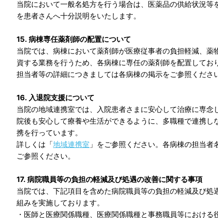
当院において一般名処方を行う場合は、医薬品の供給状況等
を患者さんへ十分説明をいたします。
15. 病棟専任薬剤師の配置について
当院では、病棟において薬剤師が医療従事者の負担軽減、薬
資する業務を行うため、各病棟に専任の薬剤師を配置してお
担当者等の詳細につきましては各病棟の掲示をご参照くださ
16. 入退院支援について
当院の地域連携室では、入院患者さまに安心して治療に専念
院後も安心して療養や生活ができるように、多職種で連携し
携を行っています。
詳しくは「
地域連携室
」をご参照ください。各病棟の担当者
ご参照ください。
17. 病院職員等の負担の軽減及び処遇の改善に関する事項
当院では、下記項目を含めた病院職員等の負担の軽減及び処
組みを実施しております。
・医師と医療関係職種、医療関係職種と事務職員等における