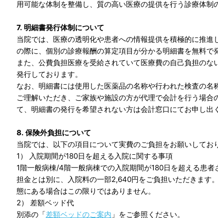
用可能な体制を整備し、質の高い医療の提供を行う診療体制
7. 明細書発行体制について
当院では、医療の透明化や患者への情報提供を積極的に推進
の際に、個別の診療報酬の算定項目が分かる明細書を無料で
また、公費負担医療を受給されていて医療費の自己負担のな
発行しております。
なお、明細書には使用した医薬品の名称や行われた検査の名
ご理解いただき、ご家族や施設の方が代理で会計を行う場合
て、明細書の発行を希望されない方は会計窓口にてお申し出
8. 保険外負担について
当院では、以下の項目について実費のご負担をお願いしてお
1） 入院期間が180日を超える入院に関する事項
1階一般病棟/4階一般病棟での入院期間が180日を超える患
担金とは別に、入院料の一部2,640円をご負担いただきます
態にある場合はこの限りではありません。
2） 差額ベッド代
別添の「
差額ベッドのご案内
」をご参照ください。