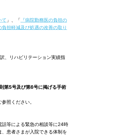
いて
」、「
『病院勤務医の負担の
の負担軽減及び処遇の改善の取り
内訳、リハビリテーション実績指
通則第5号及び第6号に掲げる手術
ご参照ください。
話等による緊急の相談等に24時
は、患者さまが入院できる体制を