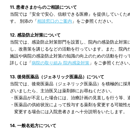
11. 患者さまからのご相談について
当院では『安全で安心、信頼できる医療』を提供していくた
す。 別添の「
相談窓口のご案内
」をご参照ください。
12. 感染防止対策について
当院では、感染防止対策部門を設置し、院内の感染防止対策
し、改善策を講じるなどの活動を行っています。また、院内
施設や病院の感染防止対策の知識の向上のための活動を行っ
詳しくは「
病院の取り組み 院内感染対策
」
をご参照ください
13. 後発医薬品（ジェネリック医薬品）について
当院では、後発医薬品（ジェネリック医薬品）を積極的に採
ざいましたら、主治医又は薬剤師にお尋ねください。
・医薬品が不足した場合には、治療計画の見直しを行う等、
・医薬品の供給状況によって投与する薬剤を変更する可能性
変更する場合には入院患者さまへ十分説明をいたします。
14. 一般名処方について