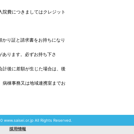
入院費につきましてはクレジット
預かり証と請求書をお持ちになり
があります。必ずお持ち下さ
会計後に差額が生じた場合は、後
、病棟事務又は地域連携室までお
0 www.saisei.or.jp All Rights Reserved.
採用情報