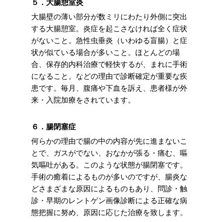
５．大腸憩室炎
大腸壁の薄い部分が数ミリにわたり外側に突出
する大腸憩室。炎症を起こさなければ全く症状
がないこと。急性虫垂炎（いわゆる盲腸）と症
状が似ている場合が多いこと。ほとんどの場
合、保存的内科治療で軽快するが、まれに手術
になること。などの理由で診断確定が重要な疾
患です。毎月、腹痛や下血を訴え、患者様が外
来・入院加療をされています。
６．腸閉塞症
何らかの理由で腸の中の内容が先に進まないこ
とで、ガスがでない、おなかが張る・痛む、嘔
気嘔吐がある。このような状態が腸閉塞です。
手術の癒着によるものが多いのですが、腸炎な
どさまざまな原因によるものもあり、問診・触
診・早期のレントゲン画像診断による正確な病
態把握に努め、原因に応じた治療を致します。