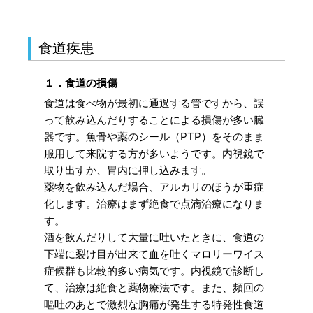
食道疾患
１．食道の損傷
食道は食べ物が最初に通過する管ですから、誤
って飲み込んだりすることによる損傷が多い臓
器です。魚骨や薬のシール（PTP）をそのまま
服用して来院する方が多いようです。内視鏡で
取り出すか、胃内に押し込みます。
薬物を飲み込んだ場合、アルカリのほうが重症
化します。治療はまず絶食で点滴治療になりま
す。
酒を飲んだりして大量に吐いたときに、食道の
下端に裂け目が出来て血を吐くマロリーワイス
症候群も比較的多い病気です。内視鏡で診断し
て、治療は絶食と薬物療法です。また、頻回の
嘔吐のあとで激烈な胸痛が発生する特発性食道