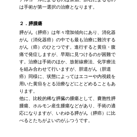
は手術が第一選択の治療となります。
２．膵腫瘍
膵がん（膵癌）は年々増加傾向にあり、消化器
がん（消化器癌）の中でも最も治療に難渋する
がん（癌）のひとつです。進行すると黄疸・腹
痛で発症しますが、早期に見つけるのが困難で
す。治療は手術のほか、放射線療法、化学療法
を組み合わせて行いますが、胆道がん（胆道
癌）同様に、状態によってはエコーや内視鏡を
用いた黄疸をとる治療などにとどめることもあ
ります。
他に、比較的稀な膵臓の腫瘍として、嚢胞性膵
腫瘍、ホルモン産生腫瘍などがあり、手術の適
応になりますが、いわゆる膵がん（膵癌）に比
べるとたちがよいのがふつうです。