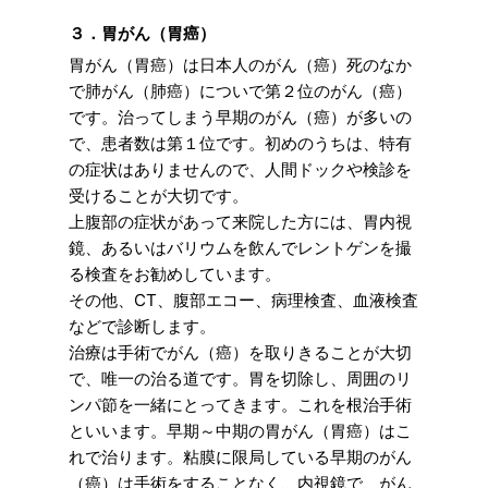
３．胃がん（胃癌）
胃がん（胃癌）は日本人のがん（癌）死のなか
で肺がん（肺癌）についで第２位のがん（癌）
です。治ってしまう早期のがん（癌）が多いの
で、患者数は第１位です。初めのうちは、特有
の症状はありませんので、人間ドックや検診を
受けることが大切です。
上腹部の症状があって来院した方には、胃内視
鏡、あるいはバリウムを飲んでレントゲンを撮
る検査をお勧めしています。
その他、CT、腹部エコー、病理検査、血液検査
などで診断します。
治療は手術でがん（癌）を取りきることが大切
で、唯一の治る道です。胃を切除し、周囲のリ
ンパ節を一緒にとってきます。これを根治手術
といいます。早期～中期の胃がん（胃癌）はこ
れで治ります。粘膜に限局している早期のがん
（癌）は手術をすることなく、内視鏡で、がん