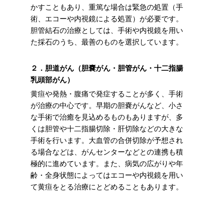
かすこともあり、重篤な場合は緊急の処置（手
術、エコーや内視鏡による処置）が必要です。
胆管結石の治療としては、手術や内視鏡を用い
た採石のうち、最善のものを選択しています。
２．胆道がん（胆嚢がん・胆管がん・十二指腸
乳頭部がん）
黄疸や発熱・腹痛で発症することが多く、手術
が治療の中心です。早期の胆嚢がんなど、小さ
な手術で治癒を見込めるものもありますが、多
くは胆管や十二指腸切除・肝切除などの大きな
手術を行います。大血管の合併切除が予想され
る場合などは、がんセンターなどとの連携も積
極的に進めています。また、病気の広がりや年
齢・全身状態によってはエコーや内視鏡を用い
て黄疸をとる治療にとどめることもあります。