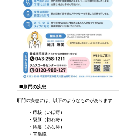
■肛門の疾患
肛門の疾患には、以下のようなものがあります
・痔核（いぼ痔）
・裂肛（切れ痔）
・痔瘻（あな痔）
・直腸脱