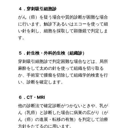
４．穿刺吸引細胞診
がん（癌）を疑う場合や質的診断が困難な場合
に行います。触診下あるいはエコーを使って細
い針を刺し、細胞を採取して顕微鏡で判定しま
す。
５．針生検・外科的生検（組織診）
穿刺吸引細胞診で判定困難な場合などは、局所
麻酔をして太めの針を使って組織を切り取る
か、手術室で腫瘤を切除して組織学的検査を行
い、診断を確定します。
６．CT・MRI
他の診断法で確定診断がつかないときや、乳が
ん（乳癌）と診断した場合に病巣の広がり（が
ん（癌）の進展・転移の有無）を判定して治療
方針をたてるのに用います。