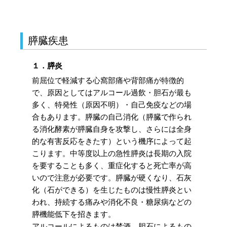
膵臓疾患
１．膵炎
前屈位で軽減する心窩部痛や背部痛が特徴的
で、原因としてはアルコール過飲・胆石が最も
多く、特発性（原因不明）・自己免疫などの場
合もあります。膵臓の自己消化（膵臓で作られ
る消化酵素が膵臓自身を攻撃し、さらには全身
的な有害反応をきたす）という機序によって起
こります。中等度以上の急性膵炎は長期の入院
を要することも多く、重症化すると死亡率が高
いので注意が必要です。膵臓が硬くなり、石灰
化（石ができる）を生じたものは慢性膵炎とい
われ、持続する痛みや消化不良・糖尿病などの
膵機能低下を招きます。
アルコールによるものは禁酒、胆石によるもの