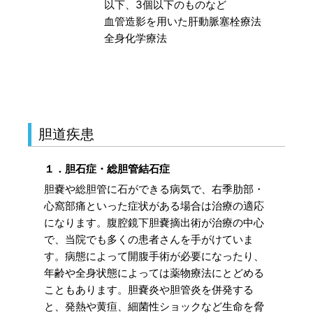
以下、3個以下のものなど
血管造影を用いた肝動脈塞栓療法
全身化学療法
胆道疾患
１．胆石症・総胆管結石症
胆嚢や総胆管に石ができる病気で、右季肋部・
心窩部痛といった症状がある場合は治療の適応
になります。腹腔鏡下胆嚢摘出術が治療の中心
で、当院でも多くの患者さんを手がけていま
す。病態によって開腹手術が必要になったり、
年齢や全身状態によっては薬物療法にとどめる
こともあります。胆嚢炎や胆管炎を併発する
と、発熱や黄疸、細菌性ショックなど生命を脅