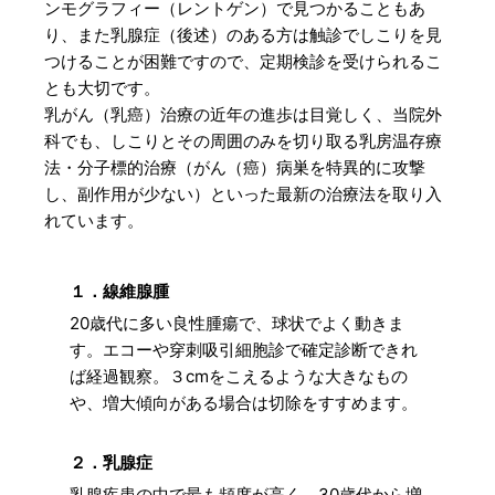
ンモグラフィー（レントゲン）で見つかることもあ
り、また乳腺症（後述）のある方は触診でしこりを見
つけることが困難ですので、定期検診を受けられるこ
とも大切です。
乳がん（乳癌）治療の近年の進歩は目覚しく、当院外
科でも、しこりとその周囲のみを切り取る乳房温存療
法・分子標的治療（がん（癌）病巣を特異的に攻撃
し、副作用が少ない）といった最新の治療法を取り入
れています。
１．線維腺腫
20歳代に多い良性腫瘍で、球状でよく動きま
す。エコーや穿刺吸引細胞診で確定診断できれ
ば経過観察。３cmをこえるような大きなもの
や、増大傾向がある場合は切除をすすめます。
２．乳腺症
乳腺疾患の中で最も頻度が高く、30歳代から増