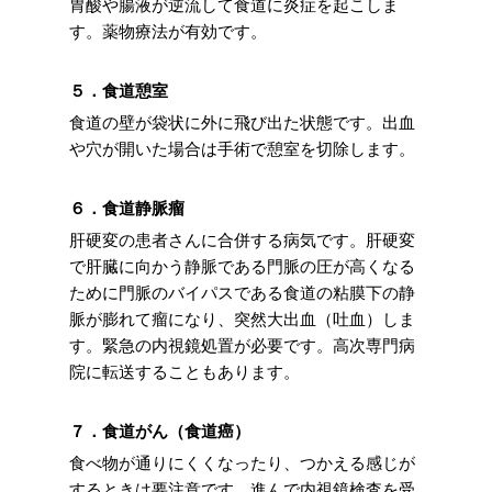
胃酸や腸液が逆流して食道に炎症を起こしま
す。薬物療法が有効です。
５．食道憩室
食道の壁が袋状に外に飛び出た状態です。出血
や穴が開いた場合は手術で憩室を切除します。
６．食道静脈瘤
肝硬変の患者さんに合併する病気です。肝硬変
で肝臓に向かう静脈である門脈の圧が高くなる
ために門脈のバイパスである食道の粘膜下の静
脈が膨れて瘤になり、突然大出血（吐血）しま
す。緊急の内視鏡処置が必要です。高次専門病
院に転送することもあります。
７．食道がん（食道癌）
食べ物が通りにくくなったり、つかえる感じが
するときは要注意です。進んで内視鏡検査を受