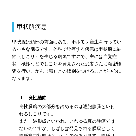
甲状腺疾患
甲状腺は頚部の前面にある、ホルモン産生を行ってい
る小さな臓器です。外科で診療する疾患は甲状腺に結
節（しこり）を生じる病気ですので、主には自覚症
状・検診などでしこりを発見された患者さんに精密検
査を行い、がん（癌）との鑑別をつけることが中心に
なります。
１．良性結節
良性腫瘍の大部分を占めるのは濾胞腺腫といわ
れるしこりです。
また、過形成といわれ、いわゆる真の腫瘍では
ないのですが、しばしば発見される腫瘤として
腺腫様甲状腺腫というものがあります。腺腫は