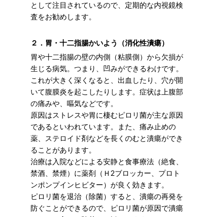
として注目されているので、定期的な内視鏡検
査をお勧めします。
２．胃・十二指腸かいよう（消化性潰瘍）
胃や十二指腸の壁の内側（粘膜側）から欠損が
生じる病気。つまり、凹みができるわけです。
これが大きく深くなると、出血したり、穴が開
いて腹膜炎を起こしたりします。症状は上腹部
の痛みや、嘔気などです。
原因はストレスや胃に棲むピロリ菌が主な原因
であるといわれています。また、痛み止めの
薬、ステロイド剤などを長くのむと潰瘍ができ
ることがあります。
治療は入院などによる安静と食事療法（絶食、
禁酒、禁煙）に薬剤（Ｈ2ブロッカー、プロト
ンポンプインヒビター）が良く効きます。
ピロリ菌を退治（除菌）すると、潰瘍の再発を
防ぐことができるので、ピロリ菌が原因で潰瘍